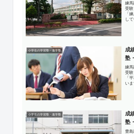
練馬
受験
「練
して
成
小学生の学習塾・進学塾
塾
練馬
受験
「平
いま
成
小学生の学習塾・進学塾
塾
豊島