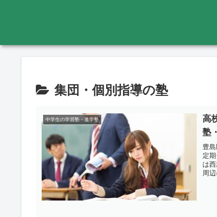
集団・個別指導の塾
高
中学生の学習塾・進学塾
塾
豊島
定期
は西
周辺