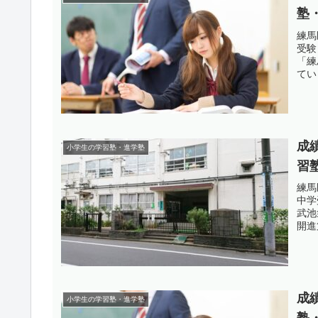
塾
練馬
受験
「練
てい
成
小学生の学習塾・進学塾
習
練馬
中学
武池
開進
成
小学生の学習塾・進学塾
塾