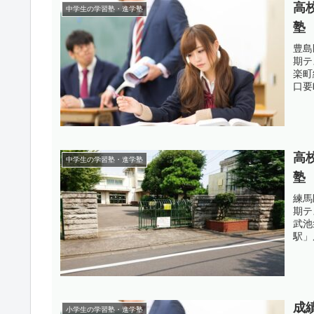
高
中学生の学習塾・進学塾
塾
豊島
期テ
楽町
口要
高
中学生の学習塾・進学塾
塾
練馬
期テ
武池
駅」
成
小学生の学習塾・進学塾