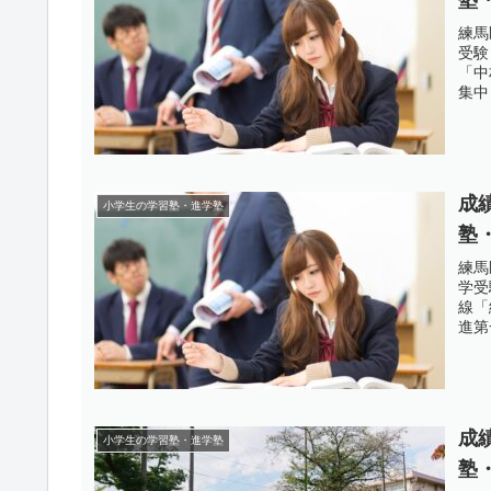
練馬
受験
「中
集中
成
小学生の学習塾・進学塾
塾
練馬
学受
線「
進第
成
小学生の学習塾・進学塾
塾